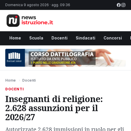
Domenica 9 agosto 2026 · agg. 09:36
Home
Scuola
Docenti
Sindacati
Concorsi
Home
›
Docenti
DOCENTI
Insegnanti di religione:
2.628 assunzioni per il
2026/27
Autorizzate 2.628 immissioni in ruolo per gli