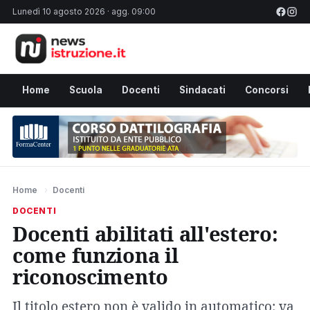
Lunedì 10 agosto 2026 · agg. 09:00
Home
Scuola
Docenti
Sindacati
Concorsi
Home
›
Docenti
DOCENTI
Docenti abilitati all'estero:
come funziona il
riconoscimento
Il titolo estero non è valido in automatico: va