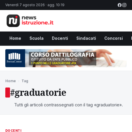
Venerdì 7 agosto 2026 · agg. 10:19
Home
Scuola
Docenti
Sindacati
Concorsi
Home
›
Tag
#graduatorie
Tutti gli articoli contrassegnati con il tag «graduatorie».
DOCENTI