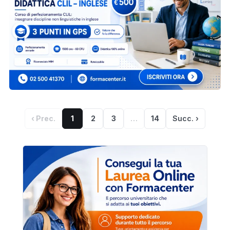
‹ Prec.
1
2
3
…
14
Succ. ›