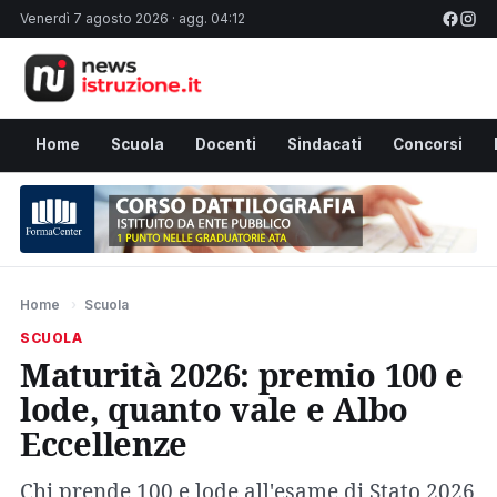
Venerdì 7 agosto 2026 · agg. 04:12
Home
Scuola
Docenti
Sindacati
Concorsi
Home
›
Scuola
SCUOLA
Maturità 2026: premio 100 e
lode, quanto vale e Albo
Eccellenze
Chi prende 100 e lode all'esame di Stato 2026