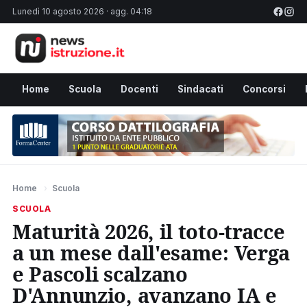
Lunedì 10 agosto 2026 · agg. 04:18
Home
Scuola
Docenti
Sindacati
Concorsi
Home
›
Scuola
SCUOLA
Maturità 2026, il toto-tracce
a un mese dall'esame: Verga
e Pascoli scalzano
D'Annunzio, avanzano IA e