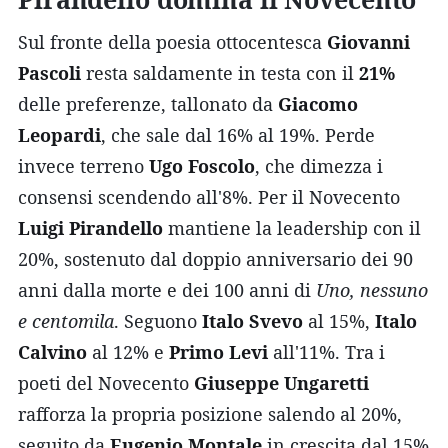
Sul fronte della poesia ottocentesca
Giovanni
Pascoli
resta saldamente in testa con il
21%
delle preferenze, tallonato da
Giacomo
Leopardi
, che sale dal 16% al 19%. Perde
invece terreno
Ugo Foscolo
, che dimezza i
consensi scendendo all'8%. Per il Novecento
Luigi Pirandello
mantiene la leadership con il
20%, sostenuto dal doppio anniversario dei 90
anni dalla morte e dei 100 anni di
Uno, nessuno
e centomila
. Seguono
Italo Svevo
al 15%,
Italo
Calvino
al 12% e
Primo Levi
all'11%. Tra i
poeti del Novecento
Giuseppe Ungaretti
rafforza la propria posizione salendo al 20%,
seguito da
Eugenio Montale
in crescita dal 15%