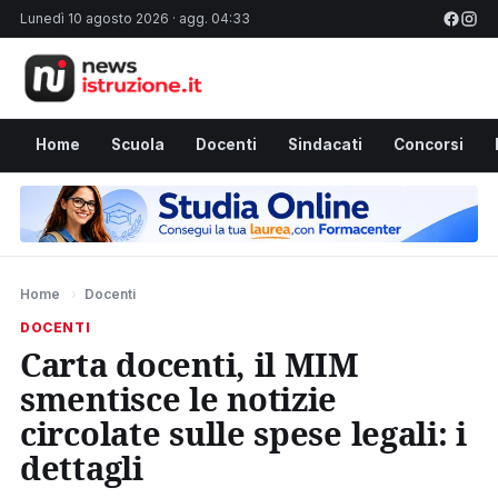
Lunedì 10 agosto 2026 · agg. 04:33
Home
Scuola
Docenti
Sindacati
Concorsi
Home
›
Docenti
DOCENTI
Carta docenti, il MIM
smentisce le notizie
circolate sulle spese legali: i
dettagli