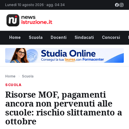
Lunedì 10 agosto 2026 · agg. 04:34
Home
Scuola
Docenti
Sindacati
Concorsi
Home
›
Scuola
SCUOLA
Risorse MOF, pagamenti
ancora non pervenuti alle
scuole: rischio slittamento a
ottobre