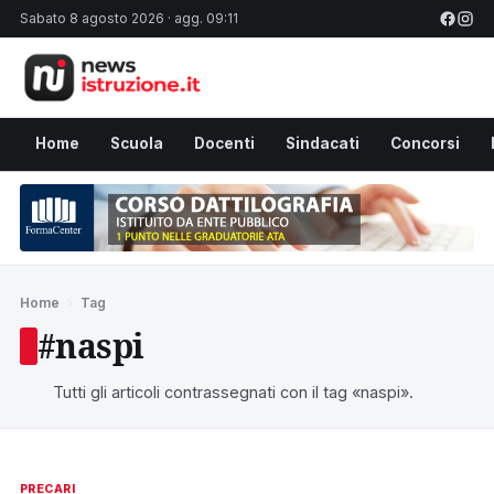
Sabato 8 agosto 2026 · agg. 09:11
Home
Scuola
Docenti
Sindacati
Concorsi
Home
›
Tag
#naspi
Tutti gli articoli contrassegnati con il tag «naspi».
PRECARI