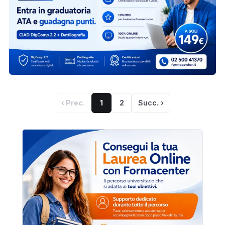
‹ Prec.
1
2
Succ. ›