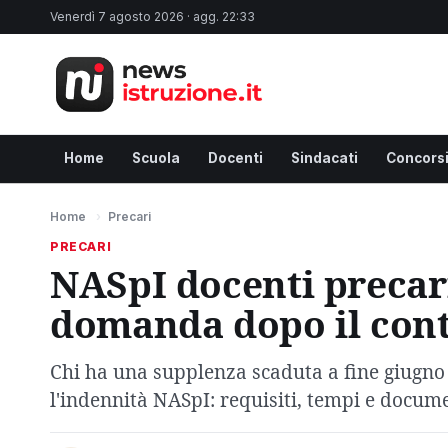
Venerdì 7 agosto 2026 · agg. 22:33
Home
Scuola
Docenti
Sindacati
Concors
Home
›
Precari
PRECARI
NASpI docenti precar
domanda dopo il cont
Chi ha una supplenza scaduta a fine giugno 
l'indennità NASpI: requisiti, tempi e documen