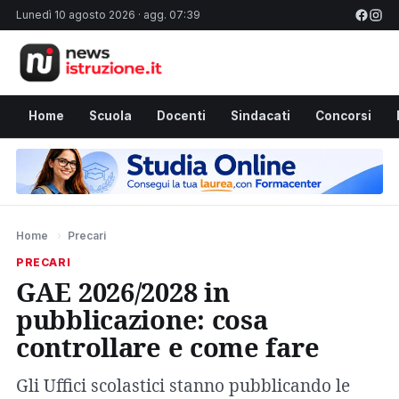
Lunedì 10 agosto 2026 · agg. 07:39
Home
Scuola
Docenti
Sindacati
Concorsi
Home
›
Precari
PRECARI
GAE 2026/2028 in
pubblicazione: cosa
controllare e come fare
Gli Uffici scolastici stanno pubblicando le