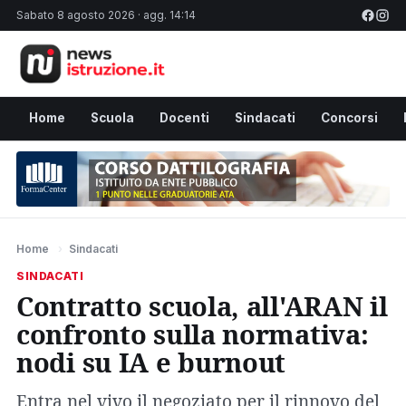
Sabato 8 agosto 2026 · agg. 14:14
Home
Scuola
Docenti
Sindacati
Concorsi
Home
›
Sindacati
SINDACATI
Contratto scuola, all'ARAN il
confronto sulla normativa:
nodi su IA e burnout
Entra nel vivo il negoziato per il rinnovo del