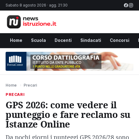
Sabato 8 agosto 2026 · agg. 21:30
Home
Scuola
Docenti
Sindacati
Concorsi
Home
›
Precari
PRECARI
GPS 2026: come vedere il
punteggio e fare reclamo su
Istanze Online
Da pochi giorni i punteggi GPS 2026/28 sono