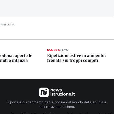
PUBBLICITÀ
11:25
SCUOLA
odena: aperte le
Ripetizioni estive in aumento:
 nidi e infanzia
frenata sui troppi compiti
Il portale di riferimento per le notizie dal mondo della scuola e
dell'istruzione italiana.