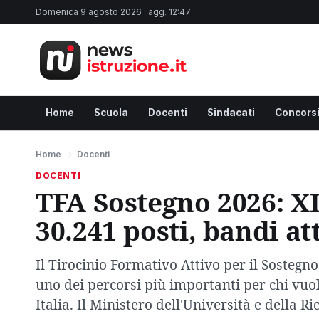
Domenica 9 agosto 2026 · agg. 12:47
Home
Scuola
Docenti
Sindacati
Concors
Home
›
Docenti
DOCENTI
TFA Sostegno 2026: XI
30.241 posti, bandi at
Il Tirocinio Formativo Attivo per il Sostegno 
uno dei percorsi più importanti per chi vuol
Italia. Il Ministero dell'Università e della 