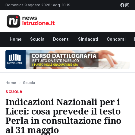
Domenica 9 agosto 2026 · agg. 10:19
Home
Scuola
Docenti
Sindacati
Concorsi
Home
›
Scuola
SCUOLA
Indicazioni Nazionali per i
Licei: cosa prevede il testo
Perla in consultazione fino
al 31 maggio