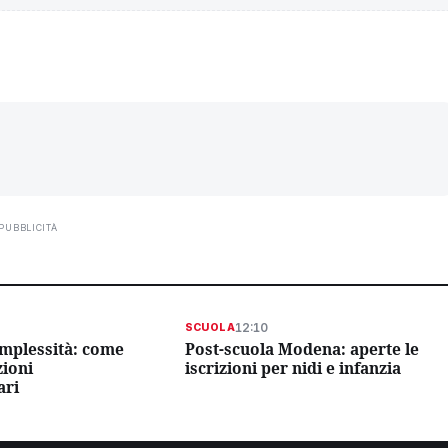
PUBBLICITÀ
12:10
SCUOLA
omplessità: come
Post-scuola Modena: aperte le
zioni
iscrizioni per nidi e infanzia
ari