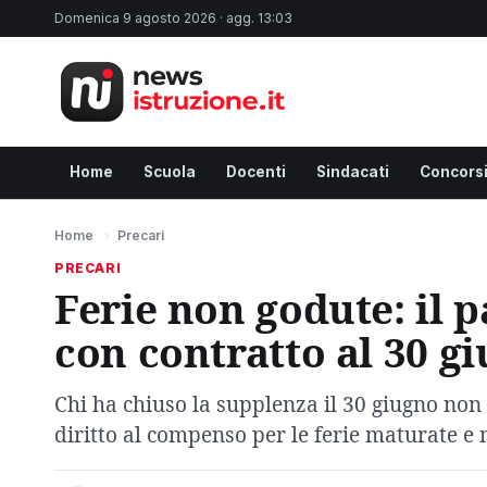
Domenica 9 agosto 2026 · agg. 13:03
Home
Scuola
Docenti
Sindacati
Concors
Home
›
Precari
PRECARI
Ferie non godute: il 
con contratto al 30 g
Chi ha chiuso la supplenza il 30 giugno non 
diritto al compenso per le ferie maturate e 