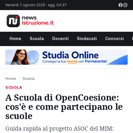
Venerdì 7 agosto 2026 · agg. 04:37
Home
Scuola
Docenti
Sindacati
Concorsi
Home
›
Scuola
SCUOLA
A Scuola di OpenCoesione:
cos'è e come partecipano le
scuole
Guida rapida al progetto ASOC del MIM: