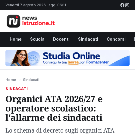
Venerdì 7 agosto 2026 · agg. 06:11
Home
Scuola
Docenti
Sindacati
Concorsi
Home
›
Sindacati
SINDACATI
Organici ATA 2026/27 e
operatore scolastico:
l'allarme dei sindacati
Lo schema di decreto sugli organici ATA