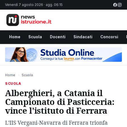
Venerdì 7 agosto 2026 · agg. 06:15
Home
Scuola
Docenti
Sindacati
Concorsi
Home
›
Scuola
SCUOLA
Alberghieri, a Catania il
Campionato di Pasticceria:
vince l'istituto di Ferrara
L'IIS Vergani-Navarra di Ferrara trionfa