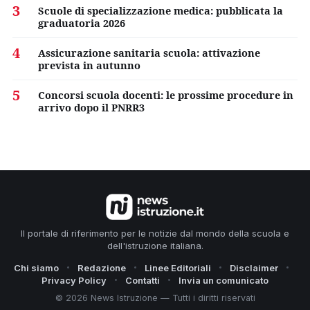
3
Scuole di specializzazione medica: pubblicata la
graduatoria 2026
4
Assicurazione sanitaria scuola: attivazione
prevista in autunno
5
Concorsi scuola docenti: le prossime procedure in
arrivo dopo il PNRR3
Il portale di riferimento per le notizie dal mondo della scuola e
dell'istruzione italiana.
Chi siamo
Redazione
Linee Editoriali
Disclaimer
Privacy Policy
Contatti
Invia un comunicato
© 2026 News Istruzione — Tutti i diritti riservati