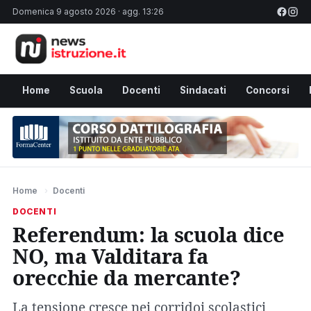
Domenica 9 agosto 2026 · agg. 13:26
Home
Scuola
Docenti
Sindacati
Concorsi
Home
›
Docenti
DOCENTI
Referendum: la scuola dice
NO, ma Valditara fa
orecchie da mercante?
La tensione cresce nei corridoi scolastici