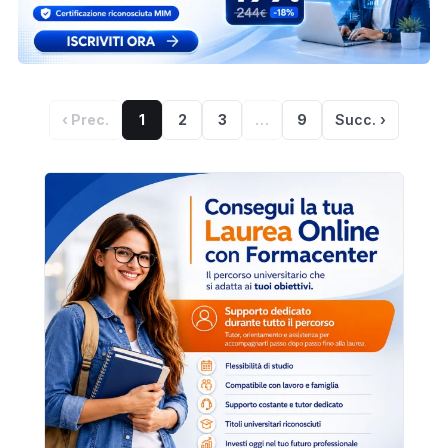
‹ Prec.
1
2
3
…
9
Succ. ›