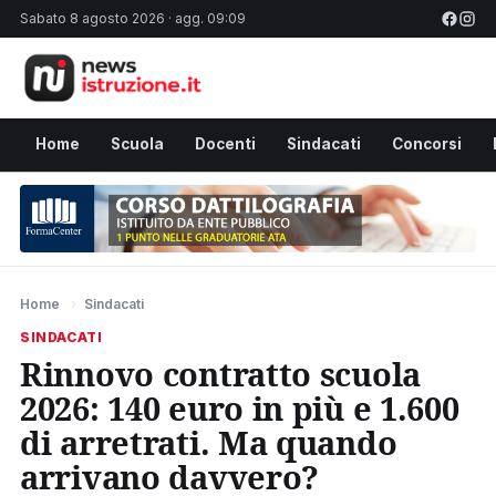
Sabato 8 agosto 2026 · agg. 09:09
Home
Scuola
Docenti
Sindacati
Concorsi
Home
›
Sindacati
SINDACATI
Rinnovo contratto scuola
2026: 140 euro in più e 1.600
di arretrati. Ma quando
arrivano davvero?