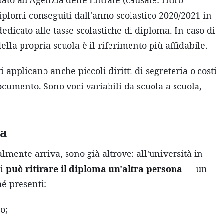
ato all'Agenzia delle Entrate (causale: ritiro
diplomi conseguiti dall'anno scolastico 2020/2021 in
dedicato alle tasse scolastiche di diploma. In caso di
ella propria scuola è il riferimento più affidabile.
i applicano anche piccoli diritti di segreteria o costi
documento. Sono voci variabili da scuola a scuola,
na
ente arriva, sono già altrove: all'università in
si
può ritirare il diploma un'altra persona
— un
é presenti:
o;