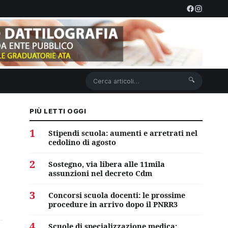
🔍
PIÙ LETTI OGGI
1
Stipendi scuola: aumenti e arretrati nel
cedolino di agosto
2
Sostegno, via libera alle 11mila
assunzioni nel decreto Cdm
3
Concorsi scuola docenti: le prossime
procedure in arrivo dopo il PNRR3
4
Scuole di specializzazione medica: