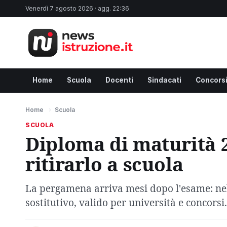
Venerdì 7 agosto 2026 · agg. 22:36
Home
Scuola
Docenti
Sindacati
Concors
Home
›
Scuola
SCUOLA
Diploma di maturità 
ritirarlo a scuola
La pergamena arriva mesi dopo l'esame: nel f
sostitutivo, valido per università e concorsi.