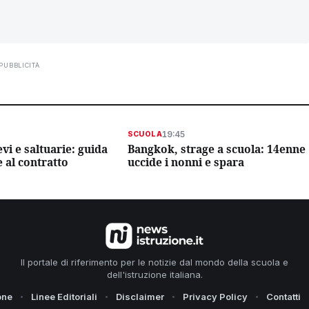
PUBBLICITÀ
19:45
SCUOLA
vi e saltuarie: guida
Bangkok, strage a scuola: 14enne
e al contratto
uccide i nonni e spara
Il portale di riferimento per le notizie dal mondo della scuola e
dell'istruzione italiana.
one
Linee Editoriali
Disclaimer
Privacy Policy
Contatti