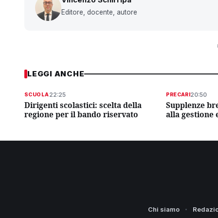
Editore, docente, autore
LEGGI ANCHE
22:25
20:50
SCUOLA
PRECARI
Dirigenti scolastici: scelta della
Supplenze bre
regione per il bando riservato
alla gestione 
Chi siamo
Redazi