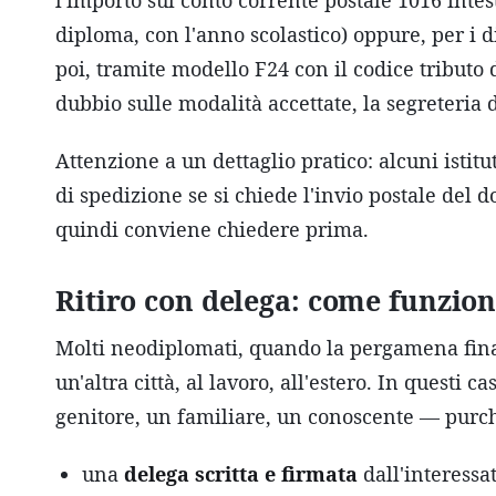
l'importo sul conto corrente postale 1016 intest
diploma, con l'anno scolastico) oppure, per i 
poi, tramite modello F24 con il codice tributo 
dubbio sulle modalità accettate, la segreteria d
Attenzione a un dettaglio pratico: alcuni istitut
di spedizione se si chiede l'invio postale del 
quindi conviene chiedere prima.
Ritiro con delega: come funzio
Molti neodiplomati, quando la pergamena finalm
un'altra città, al lavoro, all'estero. In questi ca
genitore, un familiare, un conoscente — purch
una
delega scritta e firmata
dall'interessat