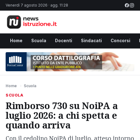
Venerdì 7 agosto 2026 · agg. 11:28
Home
Scuola
Docenti
Sindacati
Concorsi
Home
›
Scuola
SCUOLA
Rimborso 730 su NoiPA a
luglio 2026: a chi spetta e
quando arriva
Con il cedolino NoiPA di luglio, atteso intorno