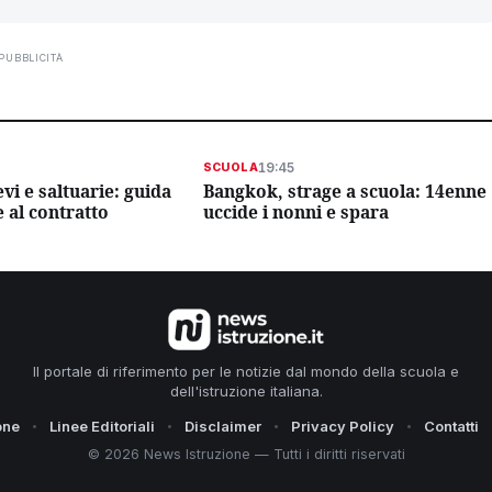
PUBBLICITÀ
19:45
SCUOLA
vi e saltuarie: guida
Bangkok, strage a scuola: 14enne
e al contratto
uccide i nonni e spara
Il portale di riferimento per le notizie dal mondo della scuola e
dell'istruzione italiana.
one
Linee Editoriali
Disclaimer
Privacy Policy
Contatti
© 2026 News Istruzione — Tutti i diritti riservati