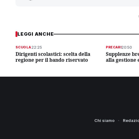
LEGGI ANCHE
22:25
20:50
SCUOLA
PRECARI
Dirigenti scolastici: scelta della
Supplenze bre
regione per il bando riservato
alla gestione 
Chi siamo
Redazi