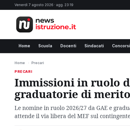
Venerdì 7 agosto 2026 · agg. 23:19
Home
Scuola
Docenti
Sindacati
Concors
Home
›
Precari
PRECARI
Immissioni in ruolo d
graduatorie di merit
Le nomine in ruolo 2026/27 da GAE e graduat
attende il via libera del MEF sul contingent