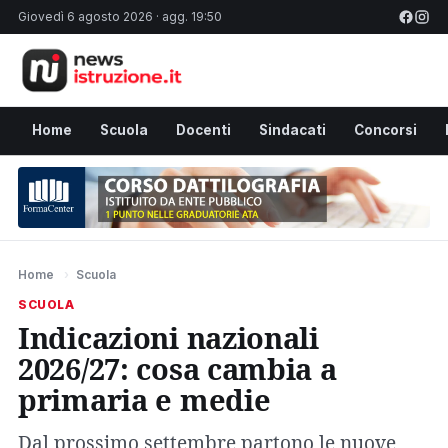
Giovedì 6 agosto 2026 · agg. 19:50
Home
Scuola
Docenti
Sindacati
Concorsi
Home
›
Scuola
SCUOLA
Indicazioni nazionali
2026/27: cosa cambia a
primaria e medie
Dal prossimo settembre partono le nuove