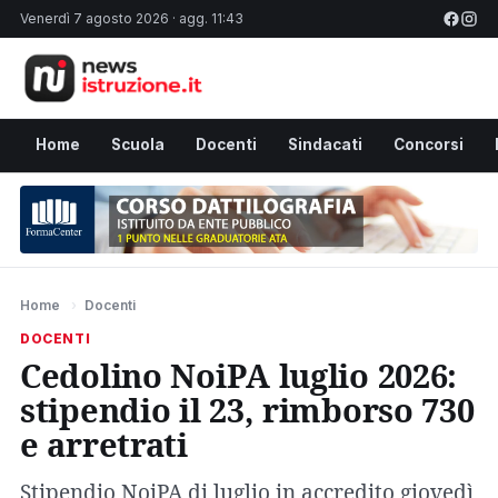
Venerdì 7 agosto 2026 · agg. 11:43
Home
Scuola
Docenti
Sindacati
Concorsi
Home
›
Docenti
DOCENTI
Cedolino NoiPA luglio 2026:
stipendio il 23, rimborso 730
e arretrati
Stipendio NoiPA di luglio in accredito giovedì