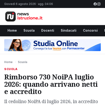
Giovedì 6 agosto 2026 · agg. 04:06
Home
Scuola
Docenti
Sindacati
Concorsi
Home
›
Scuola
SCUOLA
Rimborso 730 NoiPA luglio
2026: quando arrivano netti
e accredito
Il cedolino NoiPA di luglio 2026, in accredito