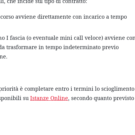
i, che incide sul tipo di contratto:
ncorso avviene direttamente con incarico a tempo
gno I fascia (o eventuale mini call veloce) avviene co
, da trasformare in tempo indeterminato previo
ne.
 priorità è completare entro i termini lo scioglimento
sponibili su
Istanze Online
, secondo quanto previsto