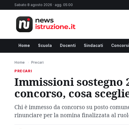
Sabato 8 agosto 2026 · agg. 05:00
Home
Scuola
Docenti
Sindacati
Concors
Home
›
Precari
PRECARI
Immissioni sostegno 2
concorso, cosa scegli
Chi è immesso da concorso su posto comune 
rinunciare per la nomina finalizzata al ruolo