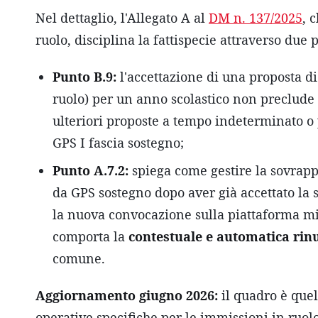
Nel dettaglio, l'Allegato A al
DM n. 137/2025
, 
ruolo, disciplina la fattispecie attraverso due 
Punto B.9:
l'accettazione di una proposta d
ruolo) per un anno scolastico non preclude 
ulteriori proposte a tempo indeterminato o 
GPS I fascia sostegno;
Punto A.7.2:
spiega come gestire la sovrap
da GPS sostegno dopo aver già accettato la 
la nuova convocazione sulla piattaforma min
comporta la
contestuale e automatica rin
comune.
Aggiornamento giugno 2026:
il quadro è quel
operative specifiche per le immissioni in ruol