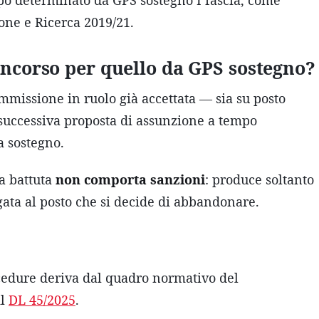
po determinato da GPS sostegno I fascia, come
ione e Ricerca 2019/21.
oncorso per quello da GPS sostegno?
mmissione in ruolo già accettata — sia su posto
successiva proposta di assunzione a tempo
a sostegno.
a battuta
non comporta sanzioni
: produce soltanto
gata al posto che si decide di abbandonare.
rocedure deriva dal quadro normativo del
il
DL 45/2025
.