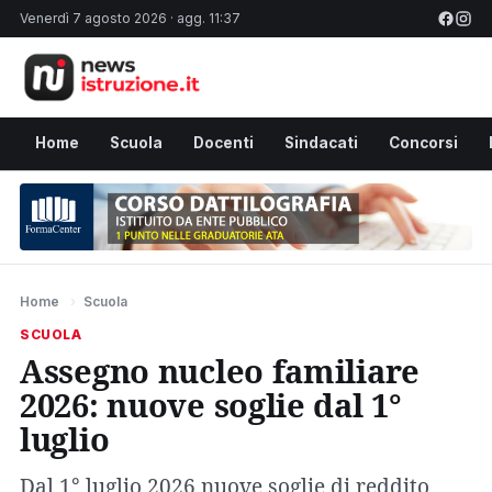
Venerdì 7 agosto 2026 · agg. 11:37
Home
Scuola
Docenti
Sindacati
Concorsi
Home
›
Scuola
SCUOLA
Assegno nucleo familiare
2026: nuove soglie dal 1°
luglio
Dal 1° luglio 2026 nuove soglie di reddito