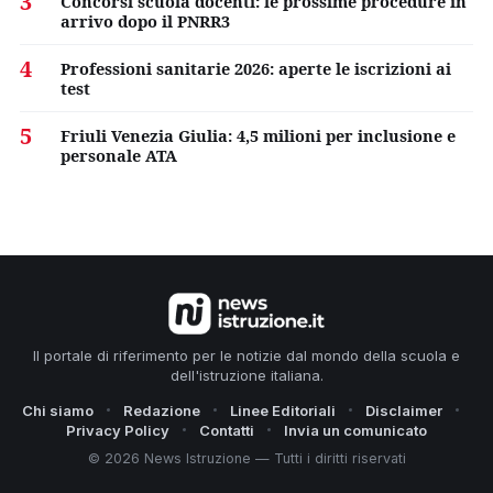
3
Concorsi scuola docenti: le prossime procedure in
arrivo dopo il PNRR3
4
Professioni sanitarie 2026: aperte le iscrizioni ai
test
5
Friuli Venezia Giulia: 4,5 milioni per inclusione e
personale ATA
Il portale di riferimento per le notizie dal mondo della scuola e
dell'istruzione italiana.
Chi siamo
Redazione
Linee Editoriali
Disclaimer
Privacy Policy
Contatti
Invia un comunicato
© 2026 News Istruzione — Tutti i diritti riservati