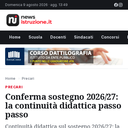
Domenica 9 agosto 2026 · agg. 13:49
Home
Scuola
Docenti
Sindacati
Concorsi
Home
›
Precari
PRECARI
Conferma sostegno 2026/27:
la continuità didattica passo
passo
Continuità didattica sul sostegno 2026/27: la