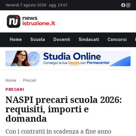
Venerdì 7 agosto 2026 · agg. 23:01
Home
Scuola
Docenti
Sindacati
Concorsi
Home
›
Precari
PRECARI
NASPI precari scuola 2026:
requisiti, importi e
domanda
Con i contratti in scadenza a fine anno