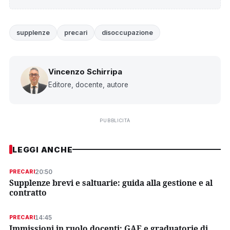
supplenze
precari
disoccupazione
Vincenzo Schirripa
Editore, docente, autore
PUBBLICITÀ
LEGGI ANCHE
20:50
PRECARI
Supplenze brevi e saltuarie: guida alla gestione e al
contratto
14:45
PRECARI
Immissioni in ruolo docenti: GAE e graduatorie di