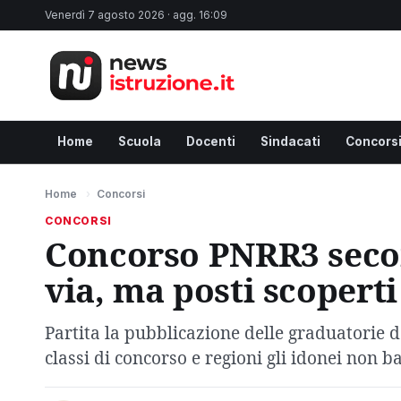
Venerdì 7 agosto 2026 · agg. 16:09
Home
Scuola
Docenti
Sindacati
Concors
Home
›
Concorsi
CONCORSI
Concorso PNRR3 secon
via, ma posti scoperti
Partita la pubblicazione delle graduatorie 
classi di concorso e regioni gli idonei non ba