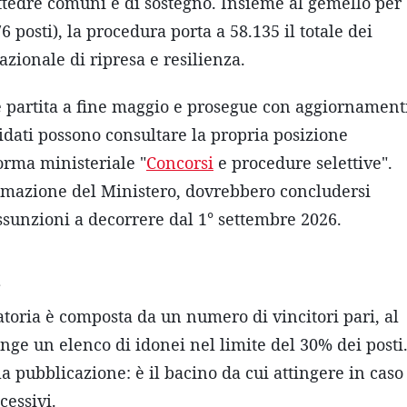
tedre comuni e di sostegno. Insieme al gemello per
 posti), la procedura porta a 58.135 il totale dei
zionale di ripresa e resilienza.
è partita a fine maggio e prosegue con aggiornament
didati possono consultare la propria posizione
orma ministeriale "
Concorsi
e procedure selettive".
mmazione del Ministero, dovrebbero concludersi
assunzioni a decorrere dal 1° settembre 2026.
a
atoria è composta da un numero di vincitori pari, al
unge un elenco di idonei nel limite del 30% dei posti
a pubblicazione: è il bacino da cui attingere in caso
cessivi.