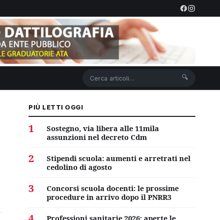
🔍
PIÙ LETTI OGGI
1
Sostegno, via libera alle 11mila
assunzioni nel decreto Cdm
2
Stipendi scuola: aumenti e arretrati nel
cedolino di agosto
3
Concorsi scuola docenti: le prossime
procedure in arrivo dopo il PNRR3
4
Professioni sanitarie 2026: aperte le