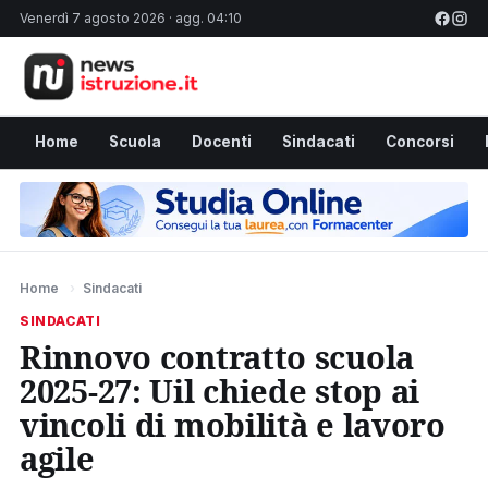
Venerdì 7 agosto 2026 · agg. 04:10
Home
Scuola
Docenti
Sindacati
Concorsi
Home
›
Sindacati
SINDACATI
Rinnovo contratto scuola
2025-27: Uil chiede stop ai
vincoli di mobilità e lavoro
agile