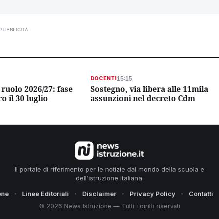
PUBBLICITÀ
15:15
DOCENTI
 ruolo 2026/27: fase
Sostegno, via libera alle 11mila
o il 30 luglio
assunzioni nel decreto Cdm
Il portale di riferimento per le notizie dal mondo della scuola e
dell'istruzione italiana.
one
Linee Editoriali
Disclaimer
Privacy Policy
Contatti
© 2026 News Istruzione — Tutti i diritti riservati