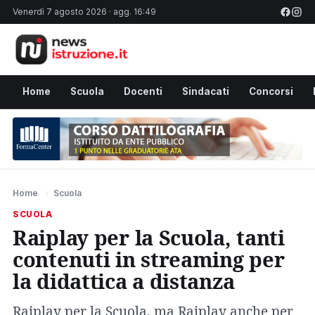
Venerdì 7 agosto 2026 · agg. 16:49
Home
Scuola
Docenti
Sindacati
Concorsi
Home
›
Scuola
SCUOLA
Raiplay per la Scuola, tanti
contenuti in streaming per
la didattica a distanza
Raiplay per la Scuola, ma Raiplay anche per