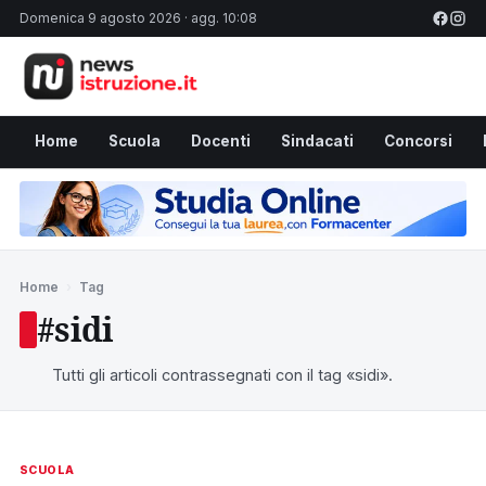
Domenica 9 agosto 2026 · agg. 10:08
Home
Scuola
Docenti
Sindacati
Concorsi
Home
›
Tag
#sidi
Tutti gli articoli contrassegnati con il tag «sidi».
SCUOLA