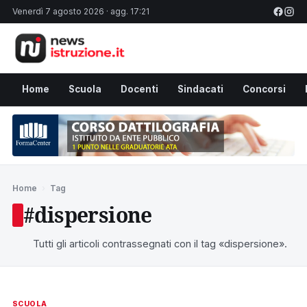
Venerdì 7 agosto 2026 · agg. 17:21
Home
Scuola
Docenti
Sindacati
Concorsi
Home
›
Tag
#dispersione
Tutti gli articoli contrassegnati con il tag «dispersione».
SCUOLA