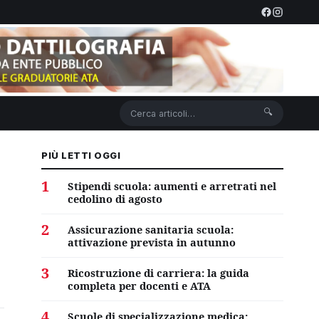
🔍
PIÙ LETTI OGGI
1
Stipendi scuola: aumenti e arretrati nel
cedolino di agosto
2
Assicurazione sanitaria scuola:
attivazione prevista in autunno
3
Ricostruzione di carriera: la guida
completa per docenti e ATA
4
Scuole di specializzazione medica: