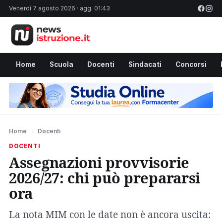
Venerdì 7 agosto 2026 · agg. 01:43
Home
Scuola
Docenti
Sindacati
Concorsi
Home
›
Docenti
DOCENTI
Assegnazioni provvisorie
2026/27: chi può prepararsi
ora
La nota MIM con le date non è ancora uscita: