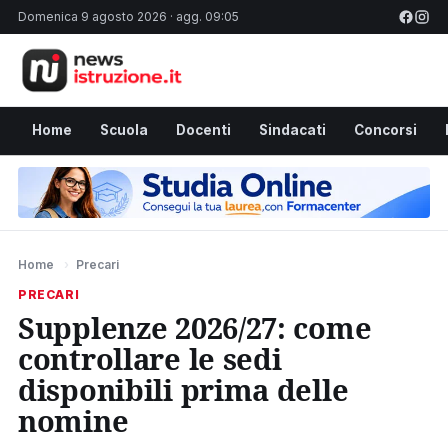
Domenica 9 agosto 2026 · agg. 09:05
Home
Scuola
Docenti
Sindacati
Concorsi
Home
›
Precari
PRECARI
Supplenze 2026/27: come
controllare le sedi
disponibili prima delle
nomine