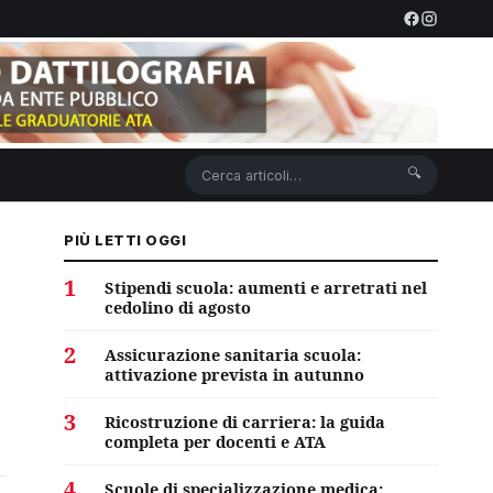
🔍
PIÙ LETTI OGGI
1
Stipendi scuola: aumenti e arretrati nel
cedolino di agosto
2
Assicurazione sanitaria scuola:
attivazione prevista in autunno
3
Ricostruzione di carriera: la guida
completa per docenti e ATA
4
Scuole di specializzazione medica: