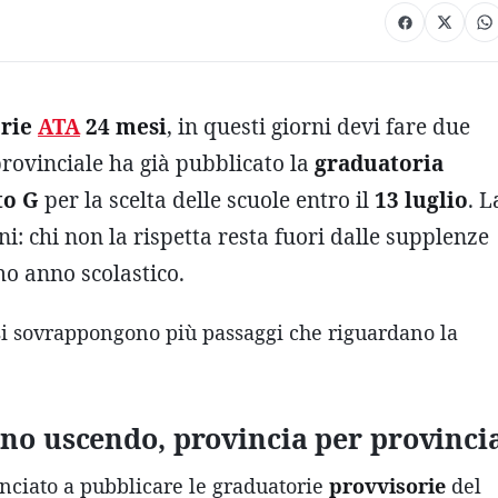
orie
ATA
24 mesi
, in questi giorni devi fare due
 provinciale ha già pubblicato la
graduatoria
to G
per la scelta delle scuole entro il
13 luglio
. L
ni: chi non la rispetta resta fuori dalle supplenze
imo anno scolastico.
si sovrappongono più passaggi che riguardano la
nno uscendo, provincia per provinci
minciato a pubblicare le graduatorie
provvisorie
del