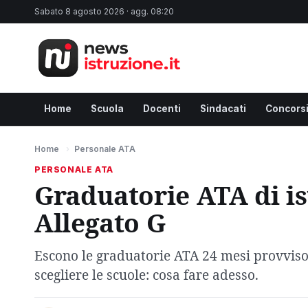
Sabato 8 agosto 2026 · agg. 08:20
Home
Scuola
Docenti
Sindacati
Concors
Home
›
Personale ATA
PERSONALE ATA
Graduatorie ATA di is
Allegato G
Escono le graduatorie ATA 24 mesi provvisori
scegliere le scuole: cosa fare adesso.