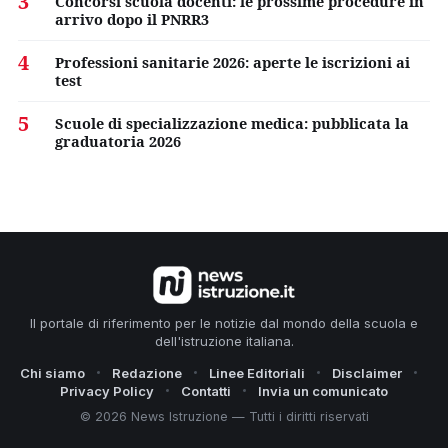
3
Concorsi scuola docenti: le prossime procedure in
arrivo dopo il PNRR3
4
Professioni sanitarie 2026: aperte le iscrizioni ai
test
5
Scuole di specializzazione medica: pubblicata la
graduatoria 2026
Il portale di riferimento per le notizie dal mondo della scuola e
dell'istruzione italiana.
Chi siamo
Redazione
Linee Editoriali
Disclaimer
Privacy Policy
Contatti
Invia un comunicato
© 2026 News Istruzione — Tutti i diritti riservati