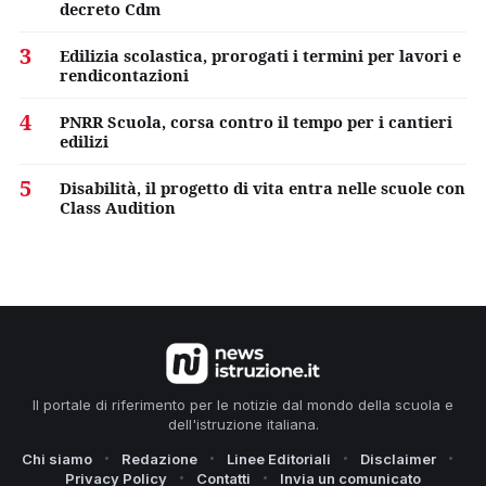
decreto Cdm
3
Edilizia scolastica, prorogati i termini per lavori e
rendicontazioni
4
PNRR Scuola, corsa contro il tempo per i cantieri
edilizi
5
Disabilità, il progetto di vita entra nelle scuole con
Class Audition
Il portale di riferimento per le notizie dal mondo della scuola e
dell'istruzione italiana.
Chi siamo
Redazione
Linee Editoriali
Disclaimer
Privacy Policy
Contatti
Invia un comunicato