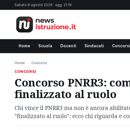
Sabato 8 agosto 2026 · agg. 21:19
Home
Scuola
Docenti
Sindacati
Concors
Home
›
Concorsi
CONCORSI
Concorso PNRR3: come
finalizzato al ruolo
Chi vince il PNRR3 ma non è ancora abilitat
"finalizzato al ruolo": ecco chi riguarda e c