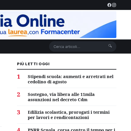
🔍
PIÙ LETTI OGGI
1
Stipendi scuola: aumenti e arretrati nel
cedolino di agosto
2
Sostegno, via libera alle 11mila
assunzioni nel decreto Cdm
3
Edilizia scolastica, prorogati i termini
per lavori e rendicontazioni
4
PNRR Scuola, corsa contro il tempo per i