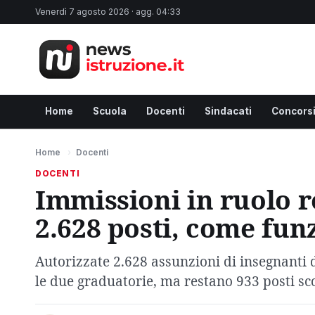
Venerdì 7 agosto 2026 · agg. 04:33
Home
Scuola
Docenti
Sindacati
Concors
Home
›
Docenti
DOCENTI
Immissioni in ruolo re
2.628 posti, come fun
Autorizzate 2.628 assunzioni di insegnanti d
le due graduatorie, ma restano 933 posti sco