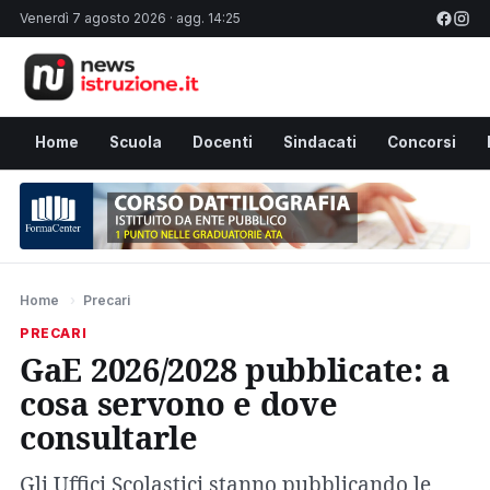
Venerdì 7 agosto 2026 · agg. 14:25
Home
Scuola
Docenti
Sindacati
Concorsi
Home
›
Precari
PRECARI
GaE 2026/2028 pubblicate: a
cosa servono e dove
consultarle
Gli Uffici Scolastici stanno pubblicando le