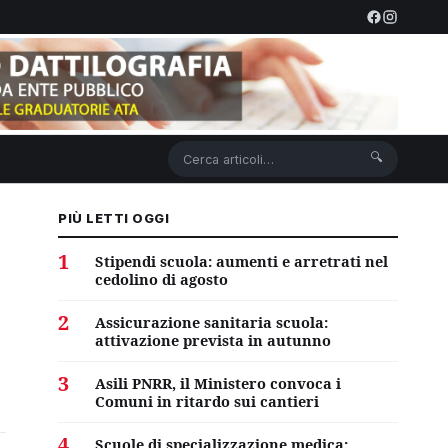
🔍
PIÙ LETTI OGGI
1
Stipendi scuola: aumenti e arretrati nel
cedolino di agosto
2
Assicurazione sanitaria scuola:
attivazione prevista in autunno
3
Asili PNRR, il Ministero convoca i
Comuni in ritardo sui cantieri
4
Scuole di specializzazione medica: