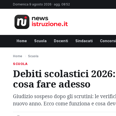
Domenica 9 agosto 2026 · agg. 08:52
Home
Scuola
Docenti
Sindacati
Concors
Home
›
Scuola
SCUOLA
Debiti scolastici 202
cosa fare adesso
Giudizio sospeso dopo gli scrutini: le verif
nuovo anno. Ecco come funziona e cosa deve 