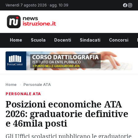
Venerdì 7 agosto 2026 · agg. 10:39
Home
Scuola
Docenti
Sindacati
Concorsi
Home
›
Personale ATA
PERSONALE ATA
Posizioni economiche ATA
2026: graduatorie definitive
e 46mila posti
Gli Uffici scolastici pubblicano le graduatorie