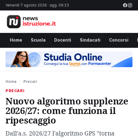
Venerdì 7 agosto 2026 · agg. 06:23
Home
Scuola
Docenti
Sindacati
Concorsi
Home
›
Precari
PRECARI
Nuovo algoritmo supplenze
2026/27: come funziona il
ripescaggio
Dall'a.s. 2026/27 l'algoritmo GPS "torna