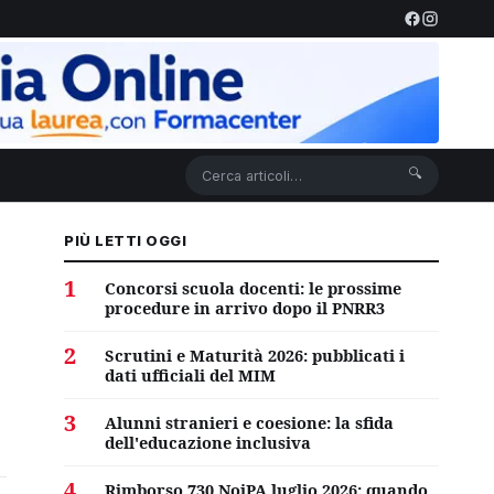
🔍
PIÙ LETTI OGGI
1
Concorsi scuola docenti: le prossime
procedure in arrivo dopo il PNRR3
2
Scrutini e Maturità 2026: pubblicati i
dati ufficiali del MIM
3
Alunni stranieri e coesione: la sfida
dell'educazione inclusiva
4
Rimborso 730 NoiPA luglio 2026: quando