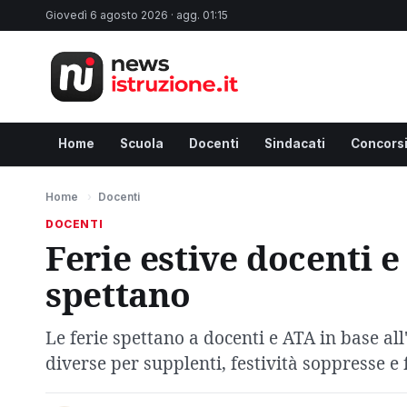
Giovedì 6 agosto 2026 · agg. 01:15
Home
Scuola
Docenti
Sindacati
Concors
Home
›
Docenti
DOCENTI
Ferie estive docenti e
spettano
Le ferie spettano a docenti e ATA in base all
diverse per supplenti, festività soppresse e 